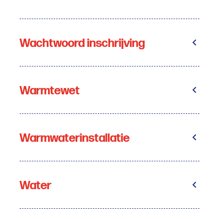
Wachtwoord inschrijving
Warmtewet
Warmwaterinstallatie
Water