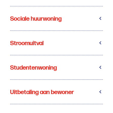
Sociale huurwoning
Stroomuitval
Studentenwoning
Uitbetaling aan bewoner