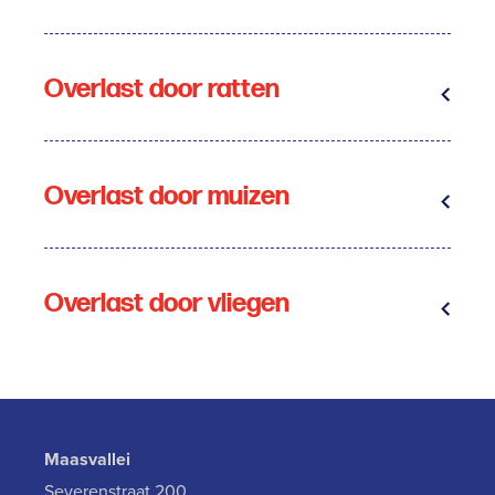
Overlast door ratten
Overlast door muizen
Overlast door vliegen
Maasvallei
Severenstraat 200