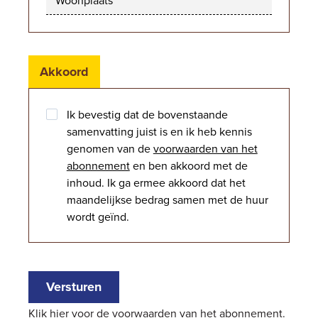
Akkoord
Akkoord
Ik bevestig dat de bovenstaande
met
samenvatting juist is en ik heb kennis
samenvatting
genomen van de
voorwaarden van het
en
abonnement
en ben akkoord met de
voorwaarden
inhoud. Ik ga ermee akkoord dat het
*
maandelijkse bedrag samen met de huur
wordt geïnd.
Versturen
Klik
hier
voor de voorwaarden van het abonnement.