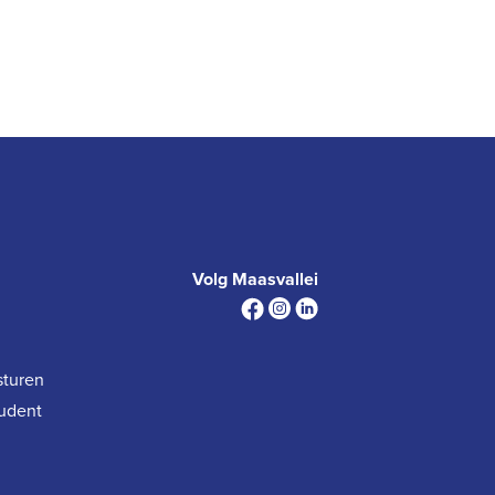
Volg Maasvallei
sturen
tudent