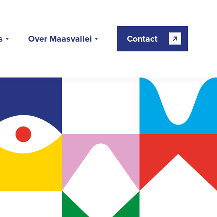
s
Over Maasvallei
Contact