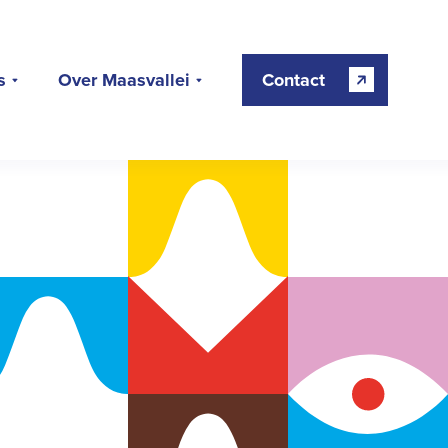
s
Over Maasvallei
Contact