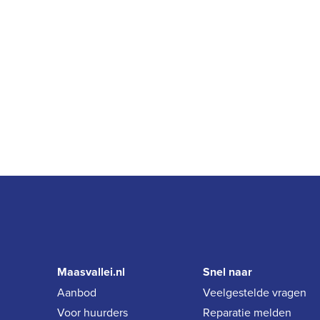
Maasvallei.nl
Snel naar
Aanbod
Veelgestelde vragen
Voor huurders
Reparatie melden