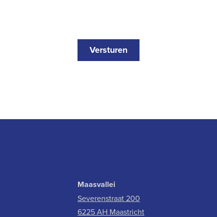
Versturen
Maasvallei
Severenstraat 200
6225 AH Maastricht