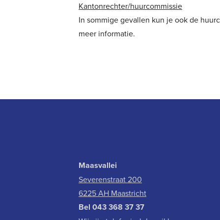
Kantonrechter/huurcommissie
In sommige gevallen kun je ook de huurc
meer informatie.
Maasvallei
Severenstraat 200
6225 AH Maastricht
Bel
043 368 37 37