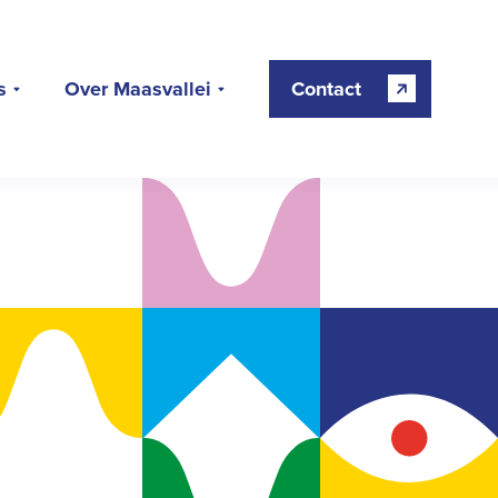
s
Over Maasvallei
Contact