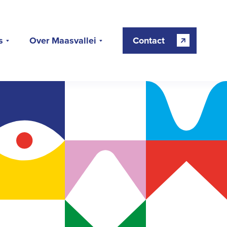
s
Over Maasvallei
Contact