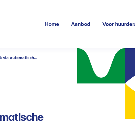
Home
Aanbod
Voor huurder
k via automatische
etalen?
tomatische