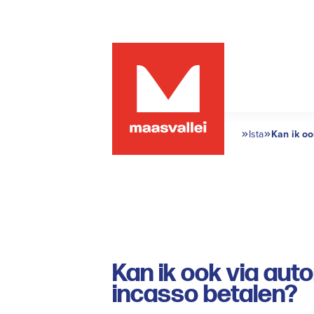
Ista
Kan ik oo
incasso b
Kan ik ook via au
incasso betalen?