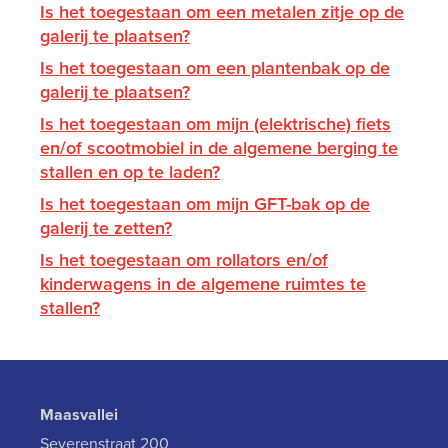
Is het toegestaan om een metalen zitje op de
galerij te plaatsen?
Is het toegestaan om een plantenbak op de
galerij te plaatsen?
Is het toegestaan om mijn (elektrische) fiets
en/of scootmobiel in de algemene berging te
stallen en op te laden?
Is het toegestaan om mijn GFT-bak op de
galerij te zetten?
Is het toegestaan om rollators en/of
kinderwagens in de algemene ruimtes te
stallen?
Maasvallei
Severenstraat 200