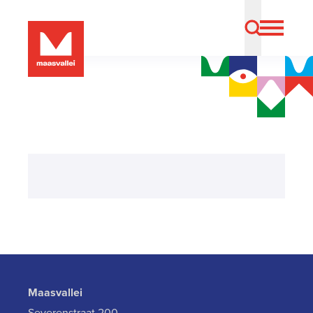
Maasvallei
Severenstraat 200