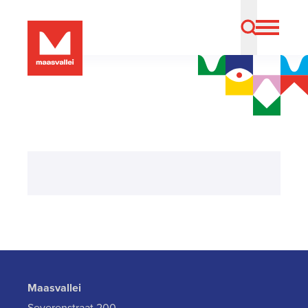
Maasvallei
Severenstraat 200