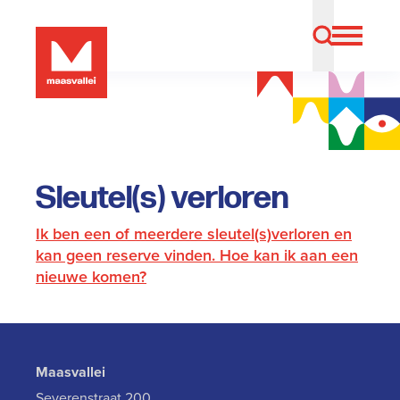
Sleutel(s) verloren
Ik ben een of meerdere sleutel(s)verloren en
kan geen reserve vinden. Hoe kan ik aan een
nieuwe komen?
Maasvallei
Severenstraat 200