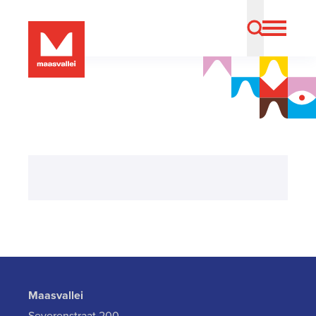
Maasvallei
Severenstraat 200