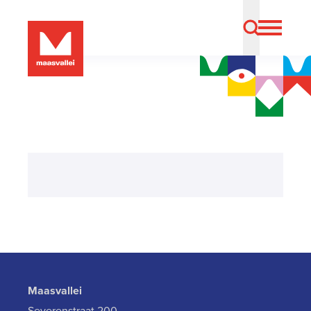
Maasvallei
Severenstraat 200