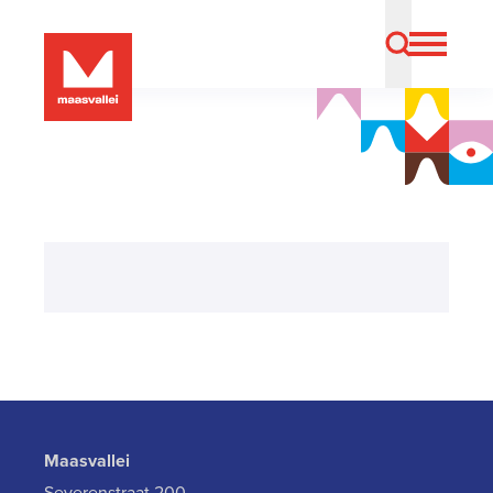
Maasvallei
Severenstraat 200