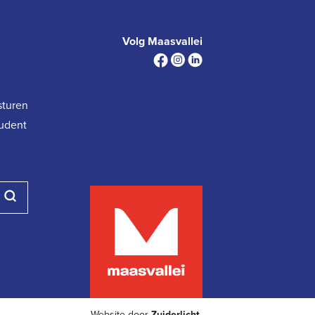
Volg Maasvallei
sturen
tudent
Website door
Zuiderlicht