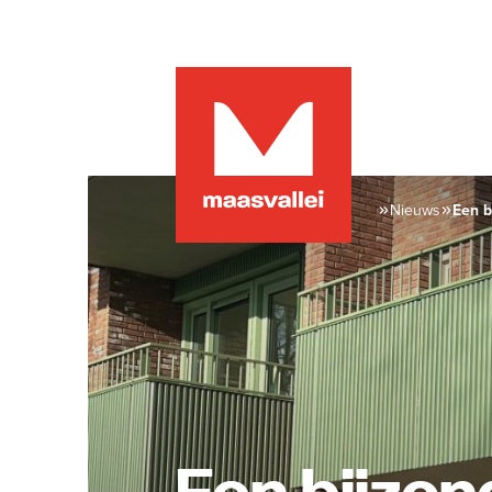
Nieuws
Een b
sleut