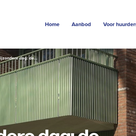
Home
Aanbod
Voor huurder
ijzondere dag: de
el tot een nieuw begin