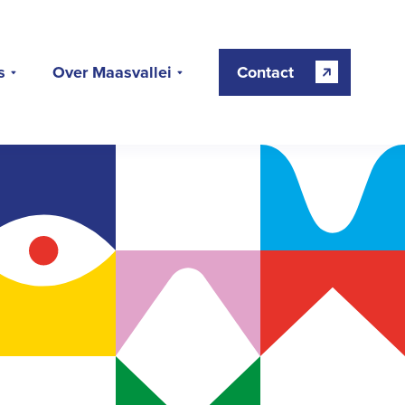
s
Over Maasvallei
Contact