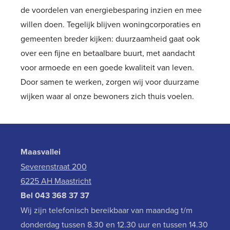
de voordelen van energiebesparing inzien en mee
willen doen. Tegelijk blijven woningcorporaties en
gemeenten breder kijken: duurzaamheid gaat ook
over een fijne en betaalbare buurt, met aandacht
voor armoede en een goede kwaliteit van leven.
Door samen te werken, zorgen wij voor duurzame
wijken waar al onze bewoners zich thuis voelen.
Maasvallei
Severenstraat 200
6225 AH Maastricht
Bel
043 368 37 37
Wij zijn telefonisch bereikbaar van maandag t/m
donderdag tussen 8.30 en 12.30 uur en tussen 14.30