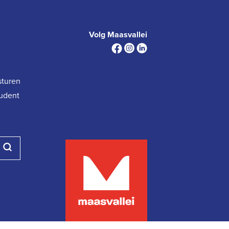
Volg Maasvallei
sturen
tudent