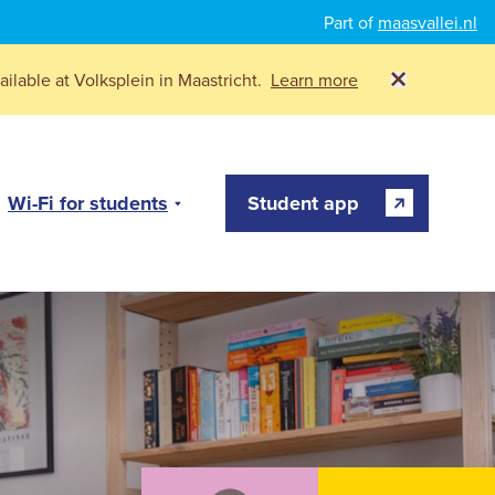
Part of
maasvallei.nl
ilable at Volksplein in Maastricht.
Learn more
Wi-Fi for students
Student app