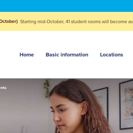
October)
Starting mid-October, 41 student rooms will become ava
Home
Basic information
Locations
ents