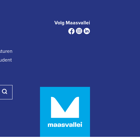
Volg Maasvallei
sturen
tudent