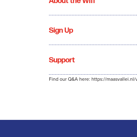
About the Wifi
Sign Up
Support
Find our Q&A here:
https://maasvallei.nl