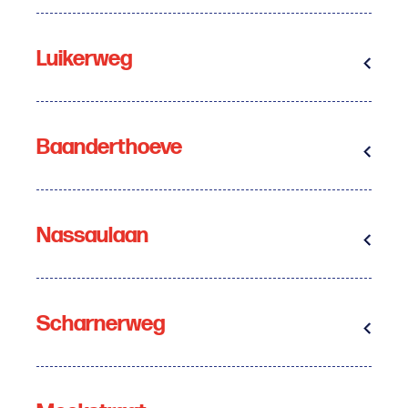
Luikerweg
Baanderthoeve
Nassaulaan
Scharnerweg