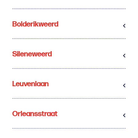
Bolderikweerd
Sileneweerd
Leuvenlaan
Orleansstraat