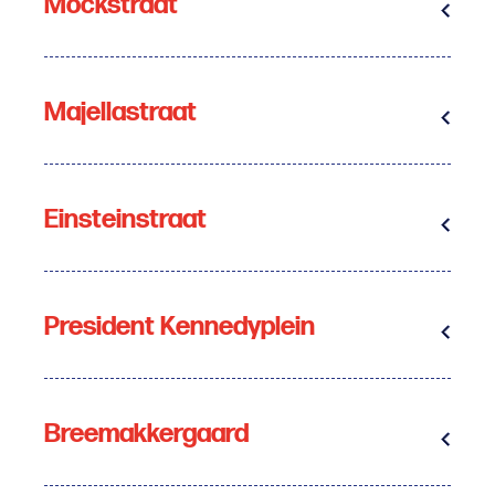
Mockstraat
Majellastraat
Einsteinstraat
President Kennedyplein
Breemakkergaard