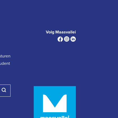
Volg Maasvallei
sturen
tudent