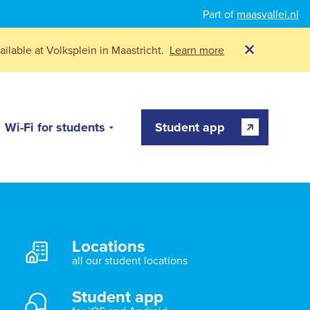
Part of
maasvallei.nl
ilable at Volksplein in Maastricht.
Learn more
Wi-Fi for students
Student app
Locations
all our student locations
Student app