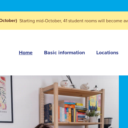
October)
Starting mid-October, 41 student rooms will become ava
Home
Basic information
Locations