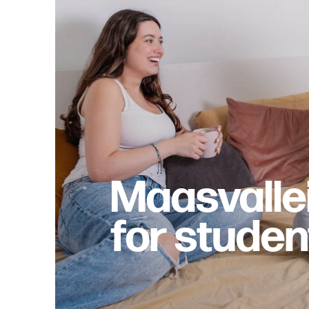
Maasvalle
for studen