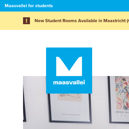
Maasvallei for students
New Student Rooms Available in Maastricht (